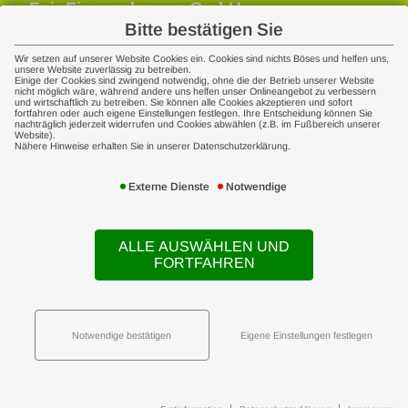
Fair Finanzplanung GmbH
Thüringer Str. 8
Bitte bestätigen Sie
37287 Wehretal
Wir setzen auf unserer Website Cookies ein. Cookies sind nichts Böses und helfen uns,
+49 5651 801020
unsere Website zuverlässig zu betreiben.
Einige der Cookies sind zwingend notwendig, ohne die der Betrieb unserer Website
info[at]fair-finanzplanung.de
nicht möglich wäre, während andere uns helfen unser Onlineangebot zu verbessern
und wirtschaftlich zu betreiben. Sie können alle Cookies akzeptieren und sofort
fortfahren oder auch eigene Einstellungen festlegen. Ihre Entscheidung können Sie
nachträglich jederzeit widerrufen und Cookies abwählen (z.B. im Fußbereich unserer
Website).
Nähere Hinweise erhalten Sie in unserer Datenschutzerklärung.
Externe Dienste
Notwendige
ALLE AUSWÄHLEN UND
Rechtliches
FORTFAHREN
Impressum
Erstinformation
Datenschutz
Notwendige bestätigen
Eigene Einstellungen festlegen
Cookie-Einstellungen